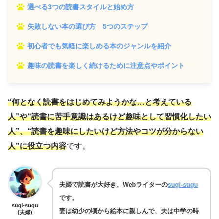
選べる3つの読書スタイルと始め方
失敗しない本の選び方 5つのステップ
初心者でも気軽に楽しめる本のジャンルを紹介
趣味の読書を楽しく続けるために注意点やポイント
“何となく読書をはじめてみようかな…と考えている
人”や“読書に苦手意識はあるけど趣味として習慣化したい
人”、“読書を趣味にしたいけど方法やコツが分からない
人”に役立つ内容
です。
夫婦で読書が大好き。Webライターの
sugi-sugu
です。
sugi-sugu
妻は幼少の頃から絵本に親しんで、夫は中学の時
(夫婦)