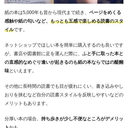
紙の本は5,000年も昔から現代まで続き、
ページをめくる
感触や紙の匂いなど、
もっとも五感で楽しめる読書の
スタ
イル
です。
ネットショップでほしい本を簡単に購入するのも良いです
が、書店や図書館に足を運んだ際に、
ふと手に取った本と
の直感的なめぐり逢いが起きるのも紙の本ならではの醍醐
味
といえます。
その他に長時間の読書でも目が疲れにくい、書き込みやし
おりを挟むなど自分の読書スタイルを反映しやすいなどの
メリットもあります。
分厚い本の場合、
持ち歩きが少し不便なところがデメリッ
ト
かも…。