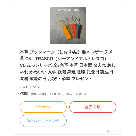
本革 ブックマーク（しおり/栞）栃木レザー ヌメ
革 C&L TRASCO（シーアンドエルトレスコ）
Classicシリーズ 全6色革 本革 日本製 名入れ おし
ゃれ かわいい 入学 就職 昇進 退職 記念日 誕生日
還暦 敬老の日 お祝い 卒業 プレゼント
C＆L TRASCO
¥550
（2026/08/02 11:08時点 | 楽天市場調べ）
Amazon
楽天市場
Yahooショッピング
ポチップ